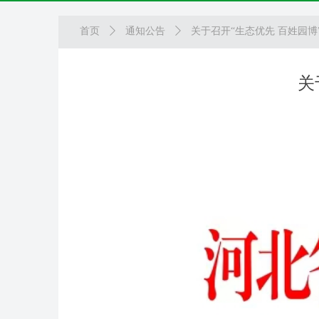
首页
ꄲ
通知公告
ꄲ
关于召开“生态优先 百姓园
关