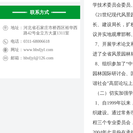
竞赛通知丨关于开展2024年河北省园林技能竞赛的通知
ꁇ
学技术委员会委员
联系方式
《21世纪现代风
长、建设局长，扩
地址：
河北省石家庄市桥西区裕华西
路42号金立方大厦1311室
议并实地观摩邯郸
电话：
0311-68006618
7、开展学术论文
网址：
www.hbsfjyl.com
进了全省风景园林
邮箱：
hbsfjyl@126.com
8、组织参加了“
园林国际研讨会、
谐社会”高层论坛
（二）切实加强学
1、自1999年
织建设。通过常务
程三个专业委员会
2004年七月份在