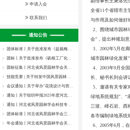
副理事长王秉洛先
ꅀ
申请入会
全省11个省辖市
ꅀ
联系我们
与作用及如何做好
2、围绕城市园林
通知公告
会”，提出种规划
通知丨关于公布河北省风景园林学会专家库第三批增补专家名单的通知
转发通知丨转发中国风景园林学会关于举办 2024年全国园林绿化工职业技能竞赛 的预通知
成果验收丨河北省风景园林学会科技成果专家评价验收会在石家庄召开。
转发河北省住房和城乡建设厅关于印发《河北省建筑施工企业信用评价管理办法》的通知
住房城乡建设部办公厅关于印发《口袋公园建设指南（试行）》的通知
喜报丨河北省风景园林学会报送作品喜获中国风景园林学会第十三届会员日暨风景园林书画作品佳绩！
关于召开第五届二次理事会暨2023年会的通知
转发中国风景园林学会《关于举办中国风景园林学会园林工程分会2023年会的通知》
河北省风景园林学会园林教育专业委员会“新形势下的风景园林实践教学改革创新”研讨会
转发中国风景园林学会关于举办第十三届会员日暨风景园林书画作品征集活动的通知
ꁇ
ꁇ
ꁇ
ꁇ
ꁇ
ꁇ
ꁇ
ꁇ
ꁇ
ꁇ
3、2002年5月
团体标准丨关于批准发布《盆栽梅花花期调控与养护技术规程》等四项团体标准的通知
ꁇ
城市园林绿化发展
团标丨关于批准发布《矾根工厂化育苗生产技术规程》等两项团体标准的通知
ꁇ
团标征集丨河北省风景园林学会关于2026年度团体标准征集工作的通知
4、2003年9
ꁇ
技能竞赛 | 关于转发中国风景园林学会2026年“原野杯”全国园林绿化职业技能竞赛【补充通知】
ꁇ
长、秘书长到会讲
会议通知丨关于举办“花境设计与营造研讨会”的通知
ꁇ
5、邀请有关专家对
通知丨关于组织申报2025年度河北省建设科技计划项目的通知
ꁇ
绿地系统规划”、“
通知丨河北省风景园林学会科技专业委员会关于2025年度团体标准征集工作的通知
ꁇ
三坡、嶂石岩、西柏
团体标准丨河北省风景园林学会三项团体标准自2025年正式实施
ꁇ
各市编制绿地系统
年会通知丨河北省风景园林学会关于召开第五届三次理事会暨2024年会的通知
ꁇ
6、2005年6