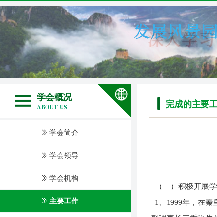
学会概况
完成的主要
ABOUT US
ꅀ
学会简介
ꅀ
学会领导
ꅀ
学会机构
（一）积极开展学
ꅀ
主要工作
1、1999年，