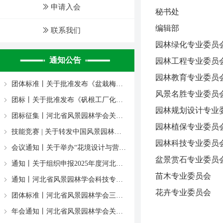
ꅀ
申请入会
秘书处
编辑部
ꅀ
联系我们
园林绿化专业委员
通知公告
园林工程专业委员
通知丨关于公布河北省风景园林学会专家库第三批增补专家名单的通知
转发通知丨转发中国风景园林学会关于举办 2024年全国园林绿化工职业技能竞赛 的预通知
成果验收丨河北省风景园林学会科技成果专家评价验收会在石家庄召开。
转发河北省住房和城乡建设厅关于印发《河北省建筑施工企业信用评价管理办法》的通知
住房城乡建设部办公厅关于印发《口袋公园建设指南（试行）》的通知
喜报丨河北省风景园林学会报送作品喜获中国风景园林学会第十三届会员日暨风景园林书画作品佳绩！
关于召开第五届二次理事会暨2023年会的通知
转发中国风景园林学会《关于举办中国风景园林学会园林工程分会2023年会的通知》
河北省风景园林学会园林教育专业委员会“新形势下的风景园林实践教学改革创新”研讨会
转发中国风景园林学会关于举办第十三届会员日暨风景园林书画作品征集活动的通知
ꁇ
ꁇ
ꁇ
ꁇ
ꁇ
ꁇ
ꁇ
ꁇ
ꁇ
ꁇ
园林教育专业委员
团体标准丨关于批准发布《盆栽梅花花期调控与养护技术规程》等四项团体标准的通知
ꁇ
风景名胜专业委员
团标丨关于批准发布《矾根工厂化育苗生产技术规程》等两项团体标准的通知
ꁇ
园林规划设计专业
团标征集丨河北省风景园林学会关于2026年度团体标准征集工作的通知
ꁇ
园林植保专业委员
技能竞赛 | 关于转发中国风景园林学会2026年“原野杯”全国园林绿化职业技能竞赛【补充通知】
ꁇ
园林科技专业委员
会议通知丨关于举办“花境设计与营造研讨会”的通知
ꁇ
盆景赏石专业委员
通知丨关于组织申报2025年度河北省建设科技计划项目的通知
ꁇ
苗木专业委员会
通知丨河北省风景园林学会科技专业委员会关于2025年度团体标准征集工作的通知
ꁇ
花卉专业委员会
团体标准丨河北省风景园林学会三项团体标准自2025年正式实施
ꁇ
年会通知丨河北省风景园林学会关于召开第五届三次理事会暨2024年会的通知
ꁇ