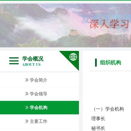
学会概况
组织机构
ABOUT US
ꅀ
学会简介
ꅀ
学会领导
ꅀ
学会机构
（一）学会机构
理事长
ꅀ
主要工作
秘书长